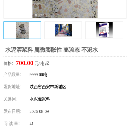
桥梁伸缩缝快速修补料
防静电不发火砂浆
碳布胶
加固砂浆
膨胀剂
混凝土防碳化涂料
融雪剂
水泥灌浆料 属微膨胀性 高流态 不泌水
700.00
价格：
元/吨 起
产品数量：
9999.00吨
发货地址：
陕西省西安市新城区
关键词：
水泥灌浆料
发布日期：
2026-08-09
阅 读 量：
41