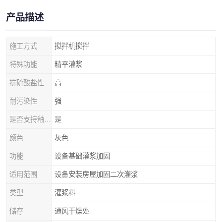
产品描述
施工方式
搅拌机搅拌
特殊功能
精平灌浆
抗硫酸盐性
高
耐污染性
强
是否支持釉面抗规裂
是
颜色
灰色
功能
设备基础灌浆加固
适用范围
设备安装房屋加固二次灌浆
类型
灌浆料
储存
通风干燥处