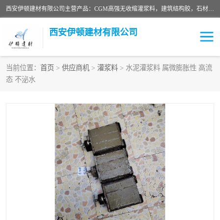
西安伊顿建材有限公司主营产品：CGM高强无收缩灌浆料，建筑结构胶，石材粘合剂，柔性防水材料，环氧修补砂浆等在各个行业得到了客户认可。
西安伊顿建材有限公司
当前位置：
首页
>
供应商机
>
灌浆料
> 水泥灌浆料 属微膨胀性 高流
态 不泌水
灌浆料
压浆料
环氧砂浆
修补砂浆
自流平水泥
水泥路面修补材料
瓷砖粘合剂
沥青冷补料
高延性混凝土
速凝剂
碳纤维布
金刚砂