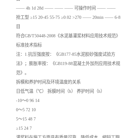
—— 4h 1d 28d —— —— —— 可操作时间 —— ——
抢工型 ≥15 20-45 55-75 ≥0.02 >270 —— 20min —— 6-8
目
符合GB/T50448-2008《水泥基灌浆材料应用技术规范》
标准技术指标
注：1.抗压强度按：《GB177-85水泥胶砂强度试验方
法》；膨胀率按：《GB119-88混凝土外加剂应用技术规
范》。
拆模和养护时间及环境温度的关系
日低气温（℃） 拆膜时间（h） 养护时间（h）
-10～0 96 14
0～5 72 10
5～15 48 7
≥15 24 7
灌浆料在施工方面具有质量可靠，降低成本，缩短工期