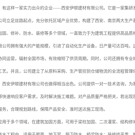
，有这样一家实力出众的企业——西安伊顿建材有限公司。它是一家集研
公司立足丝路起点，充分依托区域产业优势，构建了西安、南京两大生产
加固、修补、防水、装修等多个领域，一直致力于为建筑工程提供高品质
限公司拥有强大的产能规模，引进了自动化生产设备，日产量可达百吨，
协同运营，辐射全国市场，有效缩短了供货周期。同时，公司还拥有专业
工艺。并且，公司建立了从原料采购、生产管控到仓储物流的全流程管理
，西安伊顿建材有限公司也做得相当出色。公司提供一对一技术咨询，为
够快速响应客户需求，及时解决施工难题。对产品质量严格把关，若出现
服务，合理规划路线，保障产品安全、准时送达施工现场。
应用于多个领域，在建筑加固方面，可用于梁柱加固、二次灌浆、结构修
防水工程中，适用于屋面、地下室、厨卫防水，桥梁防水；装修找平里，