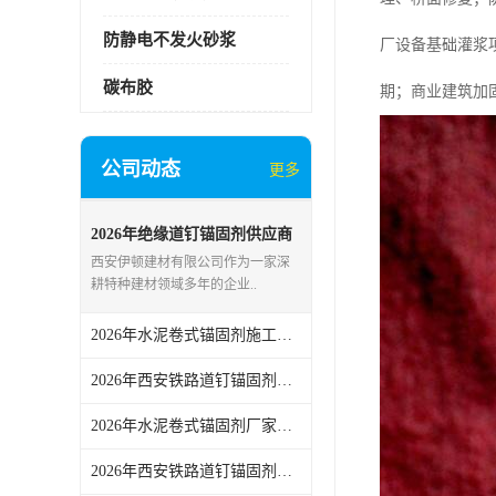
防静电不发火砂浆
厂设备基础灌浆
碳布胶
期；商业建筑加
公司动态
更多
2026年绝缘道钉锚固剂供应商
推荐：西安伊顿建材专注铁路
西安伊顿建材有限公司作为一家深
轨道锚固材料方案
耕特种建材领域多年的企业..
2026年水泥卷式锚固剂施工公司厂家解析：西安伊顿建材
2026年西安铁路道钉锚固剂直销厂家推荐，锚固剂源头供应企业
2026年水泥卷式锚固剂厂家推荐：西安伊顿建材施工方案
2026年西安铁路道钉锚固剂直销厂家推荐：伊顿建材高品质锚固方案解析