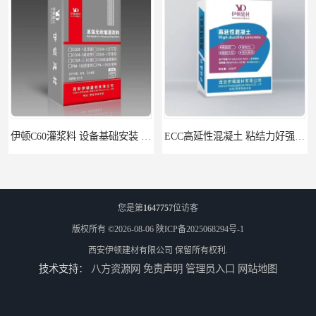
ECC高延性混凝土 粘结力好强度高 可弯曲抗震不开裂
伊顿 水泥路面修补料 路面破损起皮快速修补 2小时通车
您是第
1647757
位访客
版权所有 ©2026-08-06
陕ICP备2025068294号-1
西安伊顿建材有限公司
保留所有权利.
技术支持：
八方资源网
免责声明
管理员入口
网站地图
伊顿C60灌浆料 设备基础安装 梁柱改造加固二次灌浆料